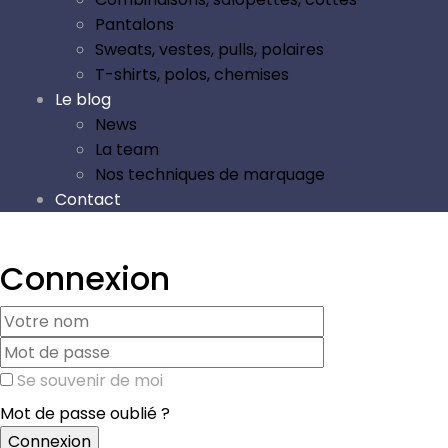
Pantalons
Sweats, vestes, pulls, polaires
T-shirts, polos, chemises
Le blog
News
La team
Nos techniques de marquage
Contact
Connexion
Se souvenir de moi
Mot de passe oublié ?