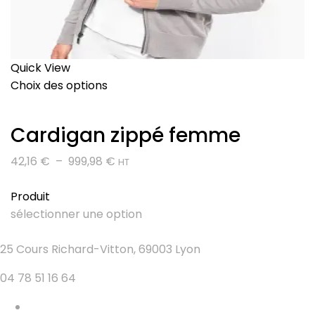
Quick View
Choix des options
Cardigan zippé femme
Plage
42,16
€
–
999,98
€
HT
de
prix :
Produit
42,16 €
sélectionner une option
à
999,98 €
25 Cours Richard-Vitton, 69003 Lyon
04 78 51 16 64