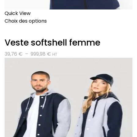
Quick View
Choix des options
Veste softshell femme
Plage
39,76
€
–
999,98
€
HT
de
prix :
39,76 €
à
999,98 €