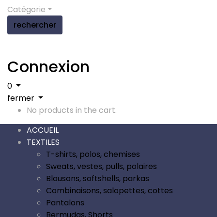
Catégorie
rechercher
Connexion
0
fermer
No products in the cart.
ACCUEIL
TEXTILES
T-shirts, polos, chemises
Sweats, vestes, pulls, polaires
Blousons, softshells, parkas
Combinaisons, salopettes, cottes
Pantalons
Bermudas, Shorts