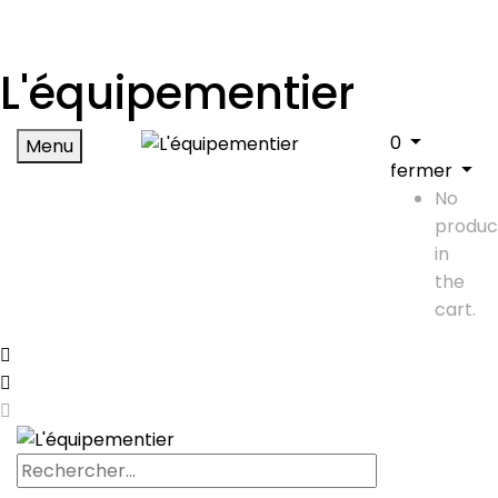
L'équipementier
0
Menu
fermer
No
produc
in
the
cart.