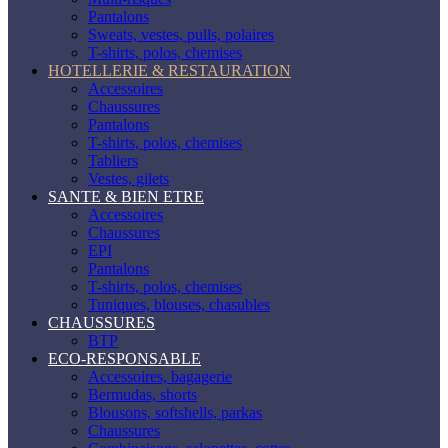
Pantalons
Sweats, vestes, pulls, polaires
T-shirts, polos, chemises
HOTELLERIE & RESTAURATION
Accessoires
Chaussures
Pantalons
T-shirts, polos, chemises
Tabliers
Vestes, gilets
SANTE & BIEN ETRE
Accessoires
Chaussures
EPI
Pantalons
T-shirts, polos, chemises
Tuniques, blouses, chasubles
CHAUSSURES
BTP
ECO-RESPONSABLE
Accessoires, bagagerie
Bermudas, shorts
Blousons, softshells, parkas
Chaussures