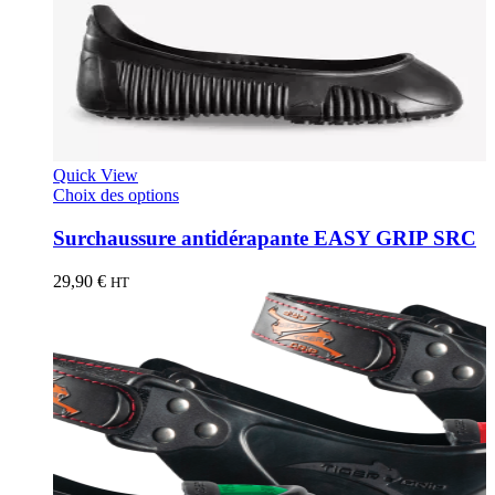
Quick View
Choix des options
Surchaussure antidérapante EASY GRIP SRC
29,90
€
HT