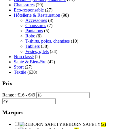
Chaussures
(29)
Eco-responsable
(27)
Hôtellerie & Restauration
(98)
Accessoires
(8)
Chaussures
(7)
Pantalons
(5)
Robe
(6)
T-shirts, polos, chemises
(10)
Tabliers
(38)
Vestes, gilets
(24)
Non classé
(2)
Santé & Bien-être
(42)
Sport
(27)
Textile
(630)
Prix
Range :
€
16
- €
49
Marques
REBORN SAFETY
(2)