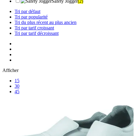
Safety Jogger
(2)
Tri par défaut
Tri par popularité
Tri du plus récent au plus ancien
Tri par tarif croissant
Tri par tarif décroissant
Afficher
15
30
45