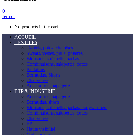
0
fermer
No products in the cart.
ACCUEIL
TEXTILES
T-shirts, polos, chemises
Sweats, vestes, pulls, polaires
Blousons, softshells, parkas
Combinaisons, salopettes, cottes
Pantalons
Bermudas, Shorts
Chaussures
Accessoires, bagagerie
BTP & INDUSTRIE
Accessoires, bagagerie
Bermudas, shorts
Blousons, softshells, parkas, bodywarmers
Combinaisons, salopettes, cottes
Chaussures
EPI
Haute visibilité
Multi-risques