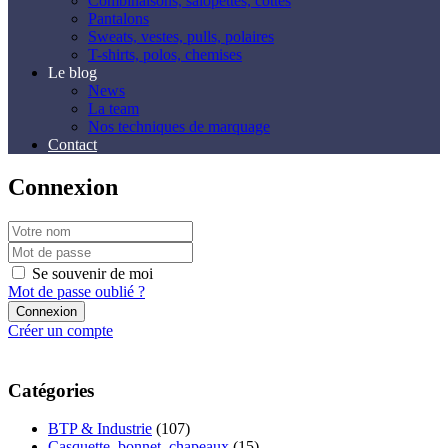
Combinaisons, salopettes, cottes
Pantalons
Sweats, vestes, pulls, polaires
T-shirts, polos, chemises
Le blog
News
La team
Nos techniques de marquage
Contact
Connexion
Se souvenir de moi
Mot de passe oublié ?
Créer un compte
Catégories
BTP & Industrie
(107)
Casquette, bonnet, chapeaux
(15)