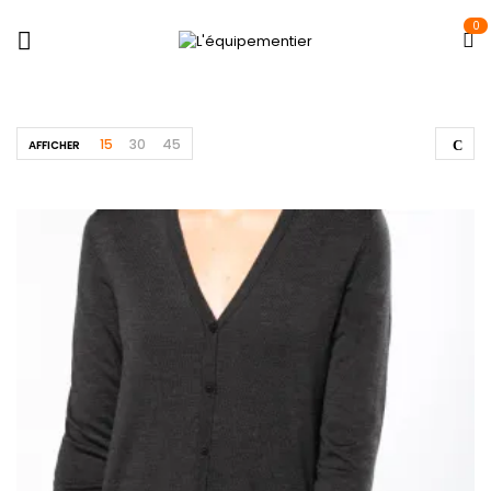
0
15
30
45
AFFICHER