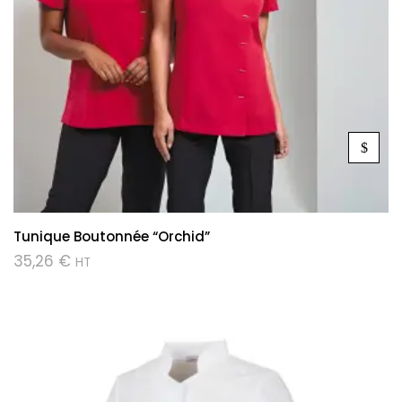
Tunique Boutonnée “Orchid”
35,26
€
HT