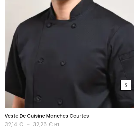
Veste De Cuisine Manches Courtes
32,14
€
–
32,26
€
HT