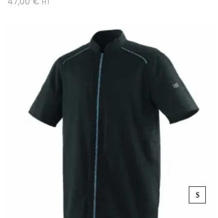
47,00
€
HT