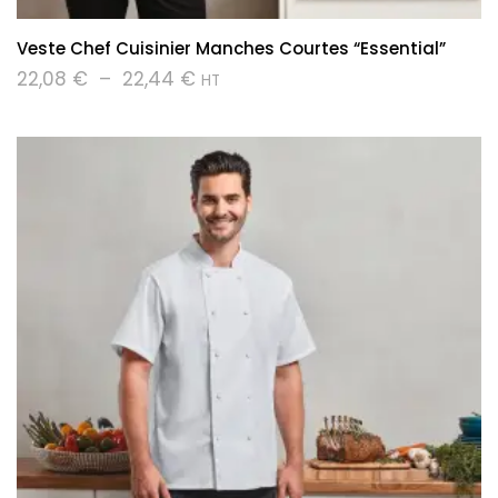
Veste Chef Cuisinier Manches Courtes “Essential”
22,08
€
–
22,44
€
HT