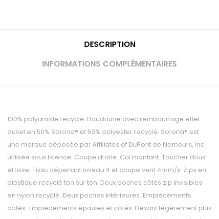
DESCRIPTION
INFORMATIONS COMPLÉMENTAIRES
100% polyamide recyclé. Doudoune avec rembourrage effet
duvet en 50% Sorona® et 50% polyester recyclé. Sorona® est
une marque déposée par Affiliates of DuPont de Nemours, Inc.
utilisée sous licence. Coupe droite. Col montant. Toucher doux
et lisse. Tissu déperlant niveau 4 et coupe vent 4mm/s. Zips en
plastique recyclé ton sur ton. Deux poches côtés zip invisibles
en nylon recyclé. Deux poches intérieures. Empiècements
côtés. Empiècements épaules et côtés. Devant légèrement plus