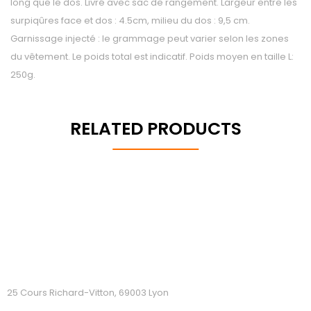
long que le dos. Livré avec sac de rangement. Largeur entre les
surpiqûres face et dos : 4.5cm, milieu du dos : 9,5 cm.
Garnissage injecté : le grammage peut varier selon les zones
du vêtement. Le poids total est indicatif. Poids moyen en taille L:
250g.
RELATED PRODUCTS
25 Cours Richard-Vitton, 69003 Lyon