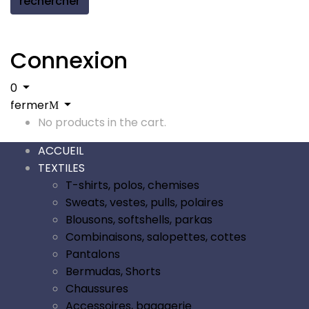
rechercher
Connexion
0
fermer
No products in the cart.
ACCUEIL
TEXTILES
T-shirts, polos, chemises
Sweats, vestes, pulls, polaires
Blousons, softshells, parkas
Combinaisons, salopettes, cottes
Pantalons
Bermudas, Shorts
Chaussures
Accessoires, bagagerie