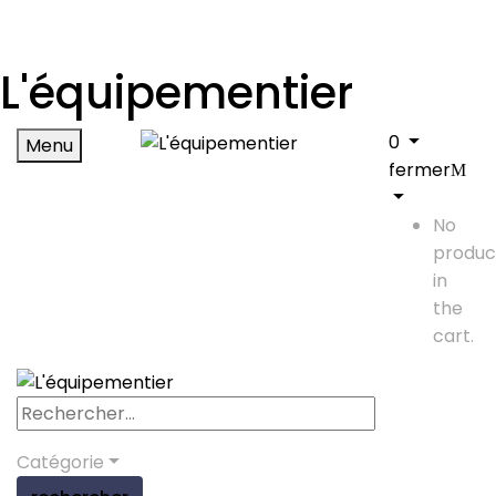
L'équipementier
0
Menu
fermer
No
produc
in
the
cart.
Catégorie