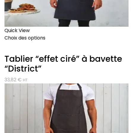
Quick View
Choix des options
Tablier “effet ciré” à bavette
“District”
33,82
€
HT