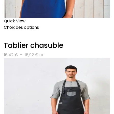
Quick View
Choix des options
Tablier chasuble
Plage
16,42
€
–
16,92
€
HT
de
prix :
16,42 €
à
16,92 €