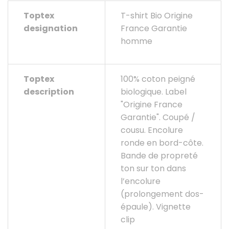
Origine
Toptex
T-shirt Bio Origine
France
designation
France Garantie
Garantie
homme
homme
Toptex
100% coton peigné
description
biologique. Label
"Origine France
Garantie". Coupé /
cousu. Encolure
ronde en bord-côte.
Bande de propreté
ton sur ton dans
l’encolure
(prolongement dos-
épaule). Vignette
clip