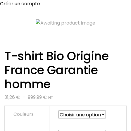
Créer un compte
T-shirt Bio Origine
France Garantie
homme
Plage
31,26
€
–
999,99
€
HT
de
prix :
Couleurs
31,26 €
à