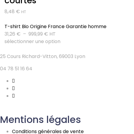
courtes
8,48
€
HT
T-shirt Bio Origine France Garantie homme
Plage
31,26
€
–
999,99
€
HT
de
sélectionner une option
prix :
31,26 €
25 Cours Richard-Vitton, 69003 Lyon
à
04 78 51 16 64
999,99 €
Mentions légales
Conditions générales de vente