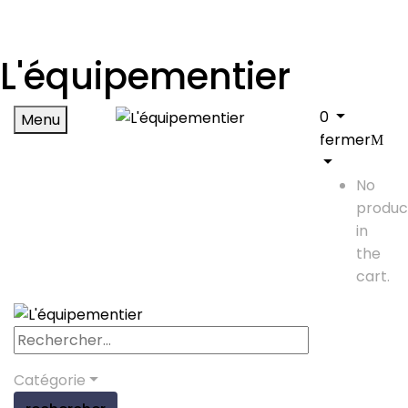
L'équipementier
0
Menu
fermer
No
produc
in
the
cart.
Catégorie