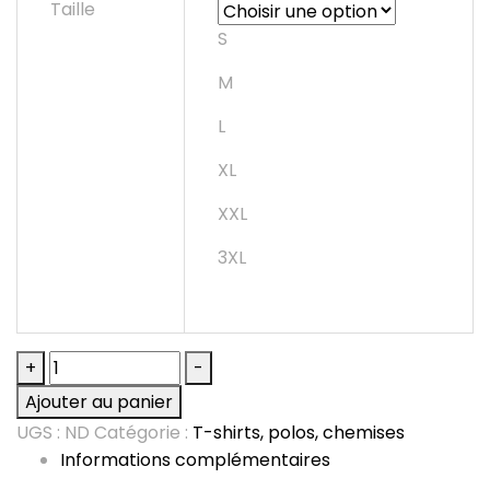
Taille
999,99 €
S
M
L
XL
XXL
3XL
quantité
+
-
de
Ajouter au panier
T-
UGS :
ND
Catégorie :
T-shirts, polos, chemises
shirt
Informations complémentaires
Bio