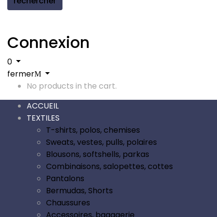
rechercher
Connexion
0
fermer
No products in the cart.
ACCUEIL
TEXTILES
T-shirts, polos, chemises
Sweats, vestes, pulls, polaires
Blousons, softshells, parkas
Combinaisons, salopettes, cottes
Pantalons
Bermudas, Shorts
Chaussures
Accessoires, bagagerie