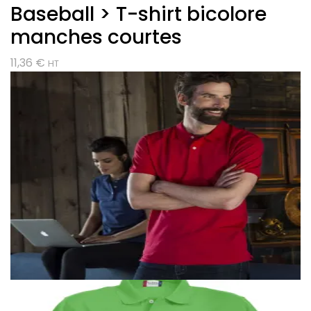
Baseball > T-shirt bicolore
manches courtes
11,36
€
HT