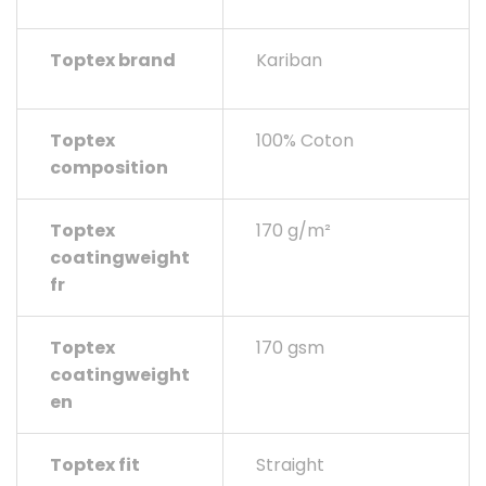
Toptex brand
Kariban
Toptex
100% Coton
composition
Toptex
170 g/m²
coatingweight
fr
Toptex
170 gsm
coatingweight
en
Toptex fit
Straight