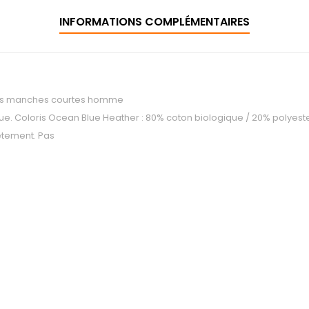
INFORMATIONS COMPLÉMENTAIRES
ancs manches courtes homme
que. Coloris Ocean Blue Heather : 80% coton biologique / 20% polyeste
êtement. Pas