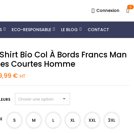
0
Connexion
S
ECO-RESPONSABLE
LE BLOG
CONTACT
Shirt Bio Col À Bords Francs Man
es Courtes Homme
9,99
€
HT
LEURS
LE
S
M
L
XL
XXL
3XL