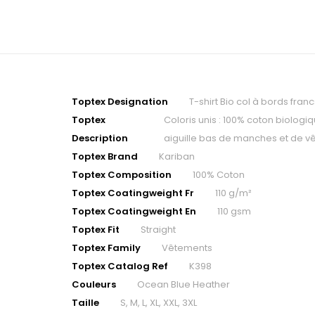
Toptex Designation
T-shirt Bio col à bords fr
Toptex
Coloris unis : 100% coton biologi
Description
aiguille bas de manches et de v
Toptex Brand
Kariban
Toptex Composition
100% Coton
Toptex Coatingweight Fr
110 g/m²
Toptex Coatingweight En
110 gsm
Toptex Fit
Straight
Toptex Family
Vêtements
Toptex Catalog Ref
K398
Couleurs
Ocean Blue Heather
Taille
S, M, L, XL, XXL, 3XL