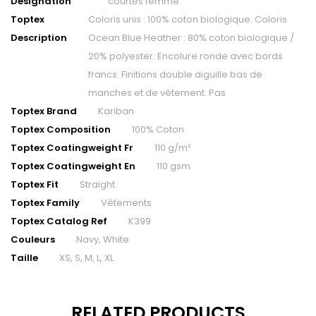
Designation
courtes femme
Toptex
Coloris unis : 100% coton biologique. Coloris
Description
Ocean Blue Heather : 80% coton biologique /
20% polyester. Encolure ronde avec bords
francs. Finitions double aiguille bas de
manches et de vêtement. Pas
Toptex Brand
Kariban
Toptex Composition
100% Coton
Toptex Coatingweight Fr
110 g/m²
Toptex Coatingweight En
110 gsm
Toptex Fit
Straight
Toptex Family
Vêtements
Toptex Catalog Ref
K399
Couleurs
Navy, White
Taille
XS, S, M, L, XL
RELATED PRODUCTS