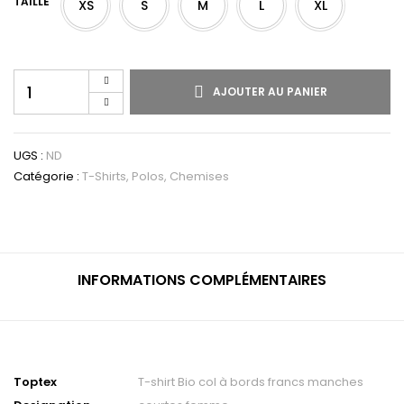
TAILLE
XS
S
M
L
XL
quantité
AJOUTER AU PANIER
de
T-
shirt
Bio
UGS :
ND
col
Catégorie :
T-Shirts, Polos, Chemises
à
bords
francs
manches
courtes
femme
INFORMATIONS COMPLÉMENTAIRES
Toptex
T-shirt Bio col à bords francs manches