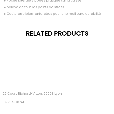
● Poche latérale zippées pratique sur la cuisse
● balayé de tous les points de stress
● Coutures triples renforcées pour une meilleure durabilité
RELATED PRODUCTS
25 Cours Richard-Vitton, 69003 Lyon
04 78 51 16 64