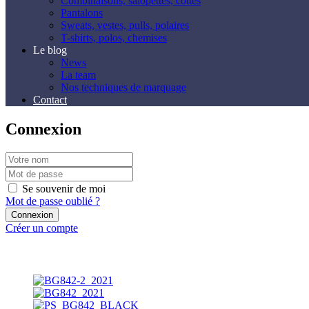
Combinaisons, salopettes, cottes
Pantalons
Sweats, vestes, pulls, polaires
T-shirts, polos, chemises
Le blog
News
La team
Nos techniques de marquage
Contact
Connexion
Se souvenir de moi
Mot de passe oublié ?
Créer un compte