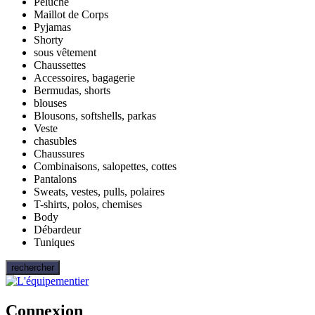
Peluche
Maillot de Corps
Pyjamas
Shorty
sous vêtement
Chaussettes
Accessoires, bagagerie
Bermudas, shorts
blouses
Blousons, softshells, parkas
Veste
chasubles
Chaussures
Combinaisons, salopettes, cottes
Pantalons
Sweats, vestes, pulls, polaires
T-shirts, polos, chemises
Body
Débardeur
Tuniques
rechercher
Connexion