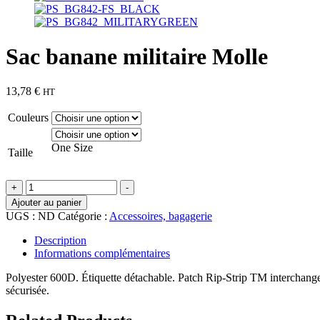
Sac banane militaire Molle
13,78
€
HT
Couleurs
One Size
Taille
quantité
+
-
de
Ajouter au panier
Sac
UGS :
ND
Catégorie :
Accessoires, bagagerie
banane
militaire
Description
Molle
Informations complémentaires
Polyester 600D. Étiquette détachable. Patch Rip-Strip TM interchange
sécurisée.