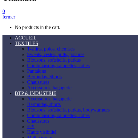
0
fermer
No products in the cart.
ACCUEIL
TEXTILES
T-shirts, polos, chemises
Sweats, vestes, pulls, polaires
Blousons, softshells, parkas
Combinaisons, salopettes, cottes
Pantalons
Bermudas, Shorts
Chaussures
Accessoires, bagagerie
BTP & INDUSTRIE
Accessoires, bagagerie
Bermudas, shorts
Blousons, softshells, parkas, bodywarmers
Combinaisons, salopettes, cottes
Chaussures
EPI
Haute visibilité
Multi-risques