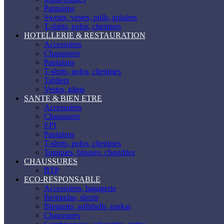
Pantalons
Sweats, vestes, pulls, polaires
T-shirts, polos, chemises
HOTELLERIE & RESTAURATION
Accessoires
Chaussures
Pantalons
T-shirts, polos, chemises
Tabliers
Vestes, gilets
SANTE & BIEN ETRE
Accessoires
Chaussures
EPI
Pantalons
T-shirts, polos, chemises
Tuniques, blouses, chasubles
CHAUSSURES
BTP
ECO-RESPONSABLE
Accessoires, bagagerie
Bermudas, shorts
Blousons, softshells, parkas
Chaussures