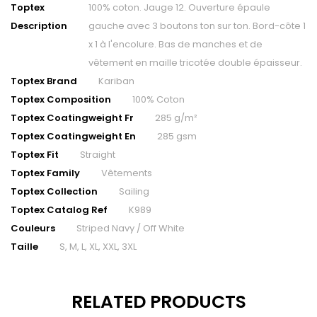
Toptex
100% coton. Jauge 12. Ouverture épaule
Description
gauche avec 3 boutons ton sur ton. Bord-côte 1
x 1 à l'encolure. Bas de manches et de
vêtement en maille tricotée double épaisseur.
Toptex Brand
Kariban
Toptex Composition
100% Coton
Toptex Coatingweight Fr
285 g/m²
Toptex Coatingweight En
285 gsm
Toptex Fit
Straight
Toptex Family
Vêtements
Toptex Collection
Sailing
Toptex Catalog Ref
K989
Couleurs
Striped Navy / Off White
Taille
S, M, L, XL, XXL, 3XL
RELATED PRODUCTS