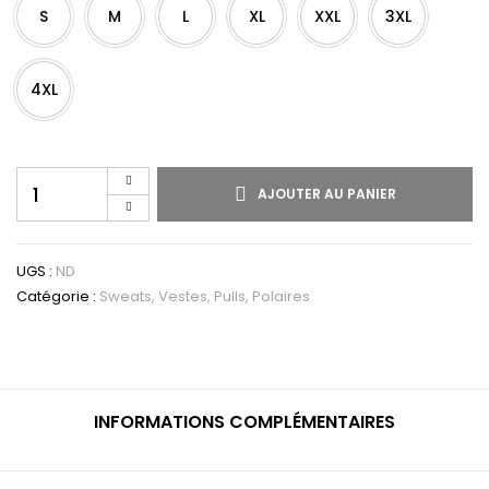
S
M
L
XL
XXL
3XL
4XL
quantité
AJOUTER AU PANIER
de
Pull
col
V
UGS :
ND
homme
Catégorie :
Sweats, Vestes, Pulls, Polaires
INFORMATIONS COMPLÉMENTAIRES