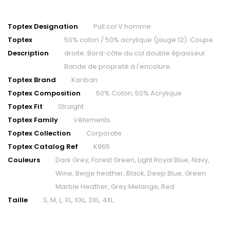
Toptex Designation
Pull col V homme
Toptex
50% coton / 50% acrylique (jauge 12). Coupe
Description
droite. Bord-côte du col double épaisseur.
Bande de propreté à l'encolure.
Toptex Brand
Kariban
Toptex Composition
50% Coton, 50% Acrylique
Toptex Fit
Straight
Toptex Family
Vêtements
Toptex Collection
Corporate
Toptex Catalog Ref
K965
Couleurs
Dark Grey, Forest Green, Light Royal Blue, Navy,
Wine, Beige heather, Black, Deep Blue, Green
Marble Heather, Grey Melange, Red
Taille
S, M, L, XL, XXL, 3XL, 4XL