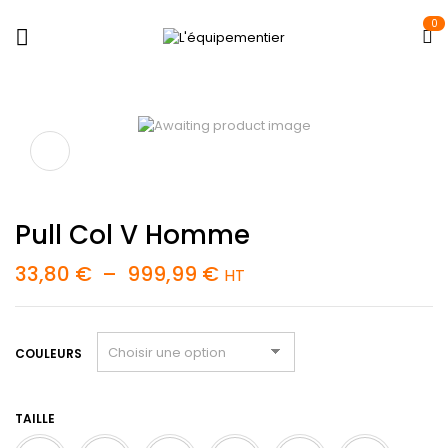
0
Pull Col V Homme
Plage
33,80
€
–
999,99
€
HT
de
prix :
33,80 €
à
COULEURS
999,99 €
TAILLE