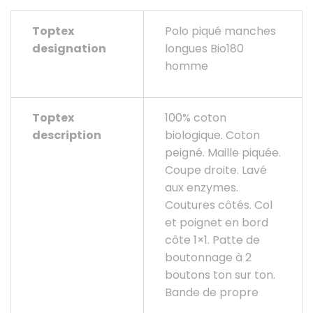
longues
Toptex
Polo piqué manches
Bio180
designation
longues Bio180
homme
homme
Toptex
100% coton
description
biologique. Coton
peigné. Maille piquée.
Coupe droite. Lavé
aux enzymes.
Coutures côtés. Col
et poignet en bord
côte 1×1. Patte de
boutonnage à 2
boutons ton sur ton.
Bande de propre