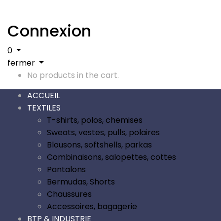
Connexion
0
fermer
No products in the cart.
ACCUEIL
TEXTILES
T-shirts, polos, chemises
Sweats, vestes, pulls, polaires
Blousons, softshells, parkas
Combinaisons, salopettes, cottes
Pantalons
Bermudas, Shorts
Chaussures
Accessoires, bagagerie
BTP & INDUSTRIE