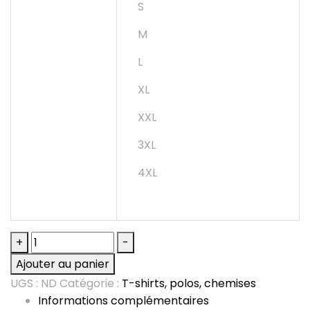
S
M
L
XL
XXL
3XL
4XL
quantité
+
-
de
Ajouter au panier
Polo
UGS :
ND
Catégorie :
T-shirts, polos, chemises
piqué
Informations complémentaires
manches