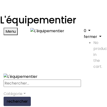
L'équipementier
0
Menu
fermer
No
produc
in
the
cart.
Catégorie
rechercher