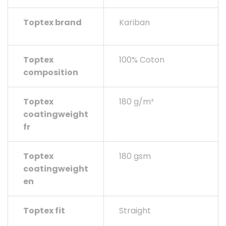
Toptex brand
Kariban
Toptex
100% Coton
composition
Toptex
180 g/m²
coatingweight
fr
Toptex
180 gsm
coatingweight
en
Toptex fit
Straight