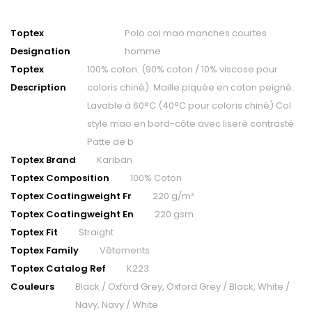
Toptex
Polo col mao manches courtes
Designation
homme
Toptex
100% coton. (90% coton / 10% viscose pour
Description
coloris chiné). Maille piquée en coton peigné.
Lavable à 60°C (40°C pour coloris chiné) Col
style mao en bord-côte avec liseré contrasté.
Patte de b
Toptex Brand
Kariban
Toptex Composition
100% Coton
Toptex Coatingweight Fr
220 g/m²
Toptex Coatingweight En
220 gsm
Toptex Fit
Straight
Toptex Family
Vêtements
Toptex Catalog Ref
K223
Couleurs
Black / Oxford Grey, Oxford Grey / Black, White /
Navy, Navy / White