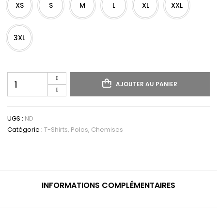
XS
S
M
L
XL
XXL
3XL
quantité
AJOUTER AU PANIER
de
Polo
col
mao
UGS :
ND
manches
Catégorie :
T-Shirts, Polos, Chemises
courtes
homme
INFORMATIONS COMPLÉMENTAIRES