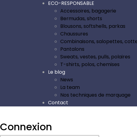
ECO-RESPONSABLE
Accessoires, bagagerie
Bermudas, shorts
Blousons, softshells, parkas
Chaussures
Combinaisons, salopettes, cott
Pantalons
Sweats, vestes, pulls, polaires
T-shirts, polos, chemises
Le blog
News
La team
Nos techniques de marquage
Contact
Connexion