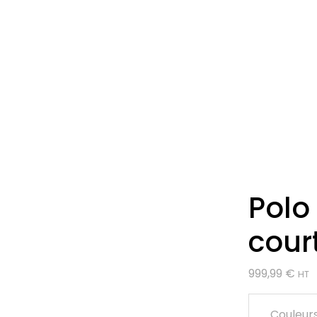
Polo
cour
999,99
€
HT
Couleur