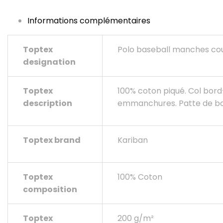
Informations complémentaires
Toptex
Polo baseball manches co
designation
Toptex
100% coton piqué. Col bor
description
emmanchures. Patte de bou
Toptex brand
Kariban
Toptex
100% Coton
composition
Toptex
200 g/m²