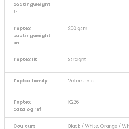
coatingweight
fr
Toptex
200 gsm
coatingweight
en
Toptex fit
Straight
Toptex family
Vêtements
Toptex
K226
catalog ref
Couleurs
Black / White, Orange / Whit