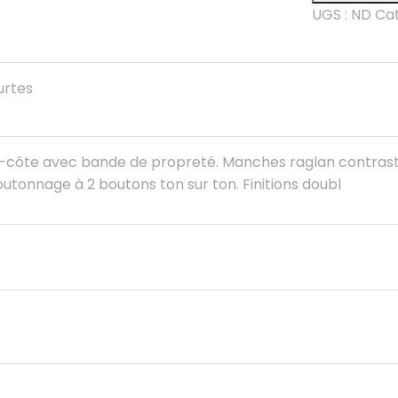
Polo
UGS :
ND
Cat
baseball
manche
courtes
urtes
d-côte avec bande de propreté. Manches raglan contrast
tonnage à 2 boutons ton sur ton. Finitions doubl