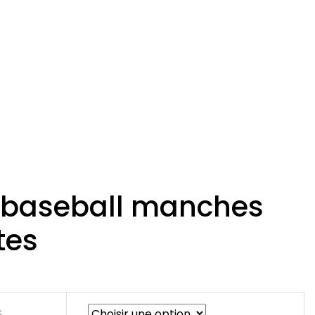
 baseball manches
tes
s