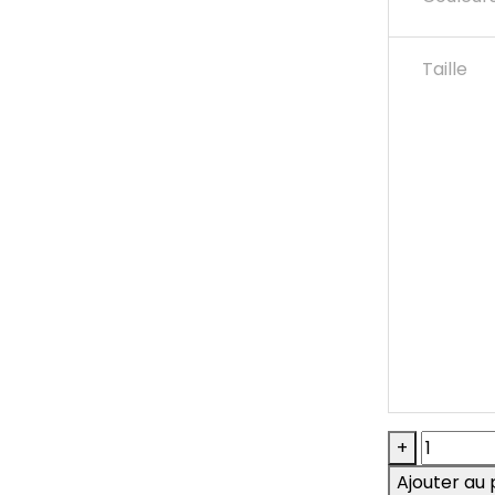
Taille
quantité
+
de
Ajouter au 