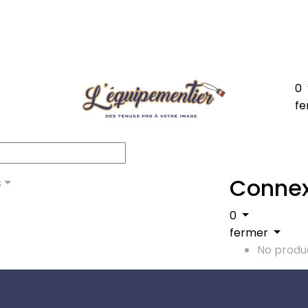
0
fe
Connex
s
0
fermer
No produc