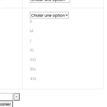
S
M
L
XL
XXL
3XL
4XL
-
panier