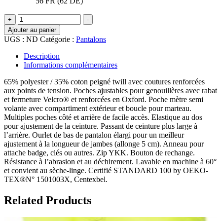
56 FR (62 DE)
quantité
+
-
de
Ajouter au panier
Pantalon
UGS :
ND
Catégorie :
Pantalons
Universal
Pro
Description
Informations complémentaires
65% polyester / 35% coton peigné twill avec coutures renforcées
aux points de tension. Poches ajustables pour genouillères avec rabat
et fermeture Velcro® et renforcées en Oxford. Poche mètre semi
volante avec compartiment extérieur et boucle pour marteau.
Multiples poches côté et arrière de facile accès. Elastique au dos
pour ajustement de la ceinture. Passant de ceinture plus large à
l’arrière. Ourlet de bas de pantalon élargi pour un meilleur
ajustement à la longueur de jambes (allonge 5 cm). Anneau pour
attache badge, clés ou autres. Zip YKK. Bouton de rechange.
Résistance à l’abrasion et au déchirement. Lavable en machine à 60°
et convient au sèche-linge. Certifié STANDARD 100 by OEKO-
TEX®N° 1501003X, Centexbel.
Related Products