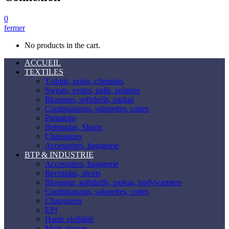
0
fermer
No products in the cart.
ACCUEIL
TEXTILES
T-shirts, polos, chemises
Sweats, vestes, pulls, polaires
Blousons, softshells, parkas
Combinaisons, salopettes, cottes
Pantalons
Bermudas, Shorts
Chaussures
Accessoires, bagagerie
BTP & INDUSTRIE
Accessoires, bagagerie
Bermudas, shorts
Blousons, softshells, parkas, bodywarmers
Combinaisons, salopettes, cottes
Chaussures
EPI
Haute visibilité
Multi-risques