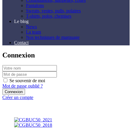
Combinaisons, salopettes, cottes
Pantalons
Sweats, vestes, pulls, polaires
T-shirts, polos, chemises
Le blog
News
La team
Nos techniques de marquage
Contact
Connexion
Se souvenir de moi
Mot de passe oublié ?
Créer un compte