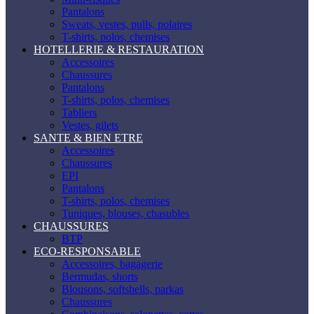
Pantalons
Sweats, vestes, pulls, polaires
T-shirts, polos, chemises
HOTELLERIE & RESTAURATION
Accessoires
Chaussures
Pantalons
T-shirts, polos, chemises
Tabliers
Vestes, gilets
SANTE & BIEN ETRE
Accessoires
Chaussures
EPI
Pantalons
T-shirts, polos, chemises
Tuniques, blouses, chasubles
CHAUSSURES
BTP
ECO-RESPONSABLE
Accessoires, bagagerie
Bermudas, shorts
Blousons, softshells, parkas
Chaussures