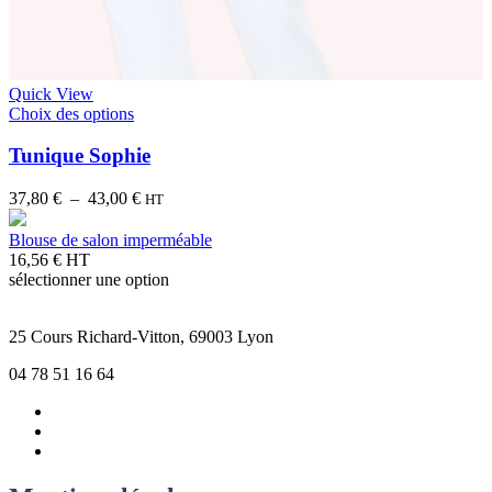
Quick View
Choix des options
Tunique Sophie
Plage
37,80
€
–
43,00
€
HT
de
prix :
Blouse de salon imperméable
37,80 €
16,56
€
HT
à
sélectionner une option
43,00 €
25 Cours Richard-Vitton, 69003 Lyon
04 78 51 16 64