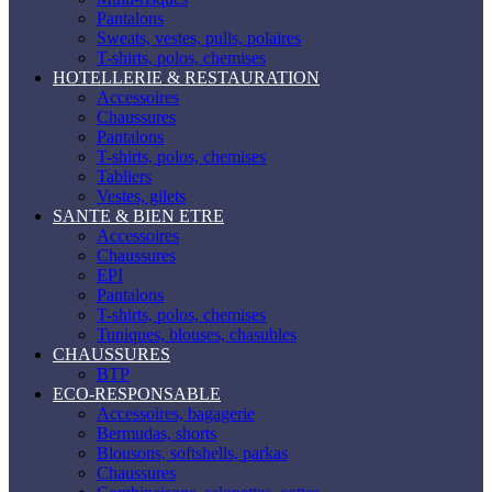
Pantalons
Sweats, vestes, pulls, polaires
T-shirts, polos, chemises
HOTELLERIE & RESTAURATION
Accessoires
Chaussures
Pantalons
T-shirts, polos, chemises
Tabliers
Vestes, gilets
SANTE & BIEN ETRE
Accessoires
Chaussures
EPI
Pantalons
T-shirts, polos, chemises
Tuniques, blouses, chasubles
CHAUSSURES
BTP
ECO-RESPONSABLE
Accessoires, bagagerie
Bermudas, shorts
Blousons, softshells, parkas
Chaussures