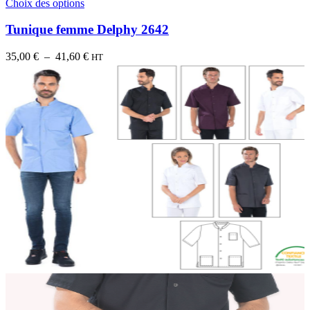
Choix des options
Tunique femme Delphy 2642
Plage
35,00
€
–
41,60
€
HT
de
prix :
35,00 €
à
41,60 €