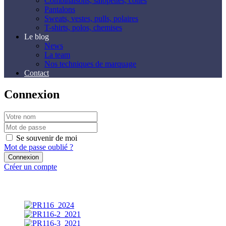
Combinaisons, salopettes, cottes
Pantalons
Sweats, vestes, pulls, polaires
T-shirts, polos, chemises
Le blog
News
La team
Nos techniques de marquage
Contact
Connexion
Se souvenir de moi
Mot de passe oublié ?
Créer un compte