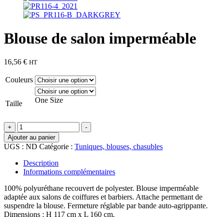
Blouse de salon imperméable
16,56
€
HT
Couleurs
One Size
Taille
quantité
+
-
de
Ajouter au panier
Blouse
UGS :
ND
Catégorie :
Tuniques, blouses, chasubles
de
salon
Description
imperméable
Informations complémentaires
100% polyuréthane recouvert de polyester. Blouse imperméable
adaptée aux salons de coiffures et barbiers. Attache permettant de
suspendre la blouse. Fermeture réglable par bande auto-agrippante.
Dimensions : H 117 cm x L 160 cm.