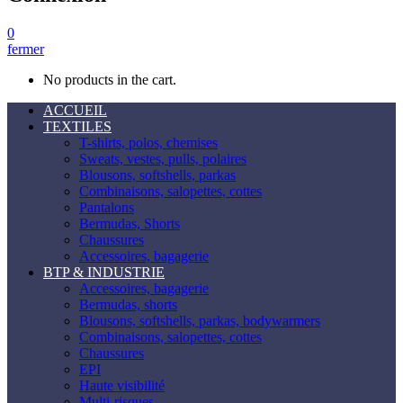
0
fermer
No products in the cart.
ACCUEIL
TEXTILES
T-shirts, polos, chemises
Sweats, vestes, pulls, polaires
Blousons, softshells, parkas
Combinaisons, salopettes, cottes
Pantalons
Bermudas, Shorts
Chaussures
Accessoires, bagagerie
BTP & INDUSTRIE
Accessoires, bagagerie
Bermudas, shorts
Blousons, softshells, parkas, bodywarmers
Combinaisons, salopettes, cottes
Chaussures
EPI
Haute visibilité
Multi-risques