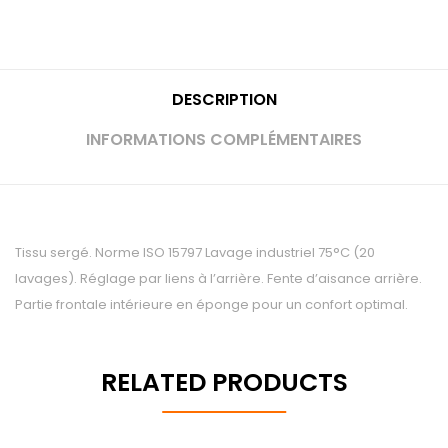
DESCRIPTION
INFORMATIONS COMPLÉMENTAIRES
Tissu sergé. Norme ISO 15797 Lavage industriel 75°C (20
lavages). Réglage par liens à l’arrière. Fente d’aisance arrière.
Partie frontale intérieure en éponge pour un confort optimal.
RELATED PRODUCTS