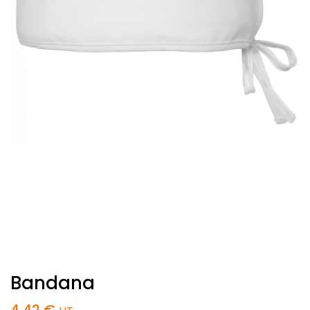
Bandana
4,42
€