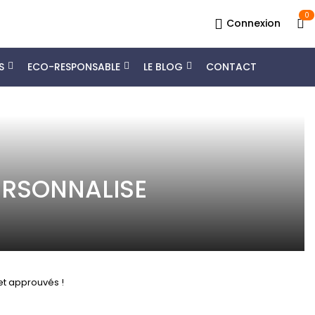
0
Connexion
S
ECO-RESPONSABLE
LE BLOG
CONTACT
ERSONNALISE
 et approuvés !