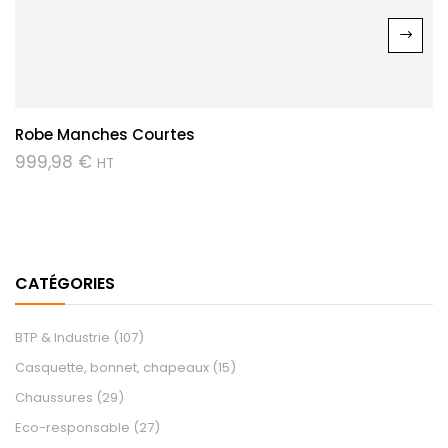
Robe Manches Courtes
999,98
€
HT
CATÉGORIES
BTP & Industrie
(107)
Casquette, bonnet, chapeaux
(15)
Chaussures
(29)
Eco-responsable
(27)