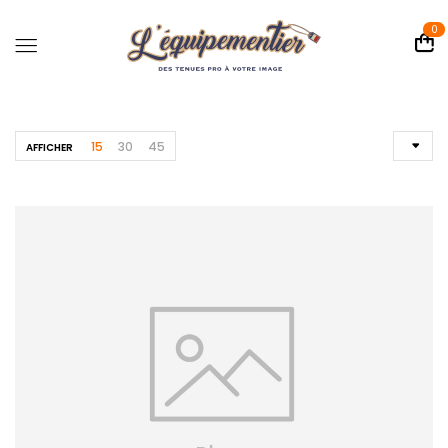
0
15
30
45
AFFICHER