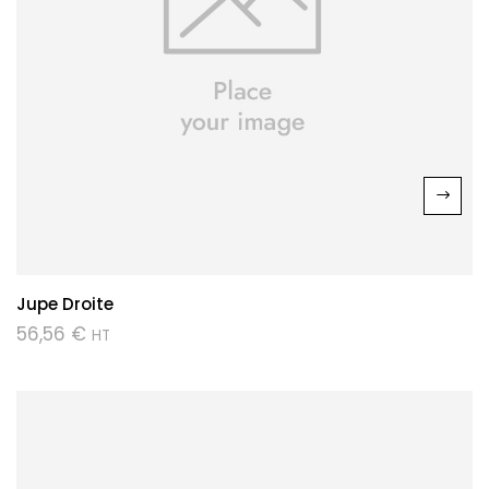
Jupe Droite
56,56
€
HT