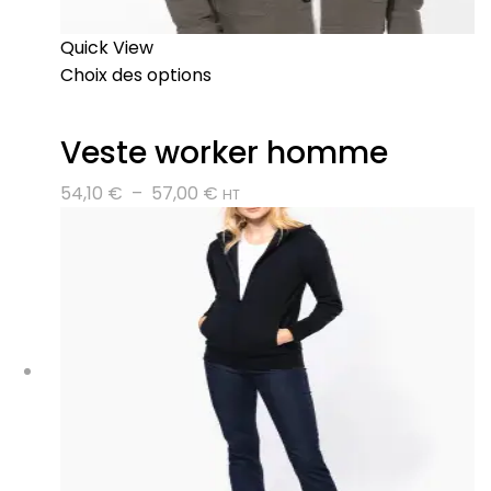
Quick View
Choix des options
Veste worker homme
Plage
54,10
€
–
57,00
€
HT
de
prix :
54,10 €
à
57,00 €