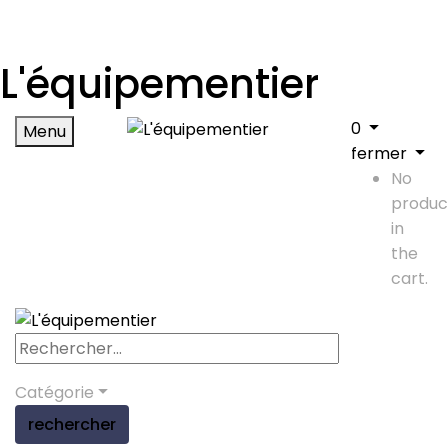
L'équipementier
0
Menu
fermer
No
produc
in
the
cart.
Catégorie
rechercher