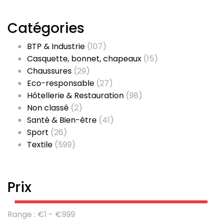
Catégories
BTP & Industrie
(107)
Casquette, bonnet, chapeaux
(15)
Chaussures
(29)
Eco-responsable
(27)
Hôtellerie & Restauration
(98)
Non classé
(2)
Santé & Bien-être
(41)
Sport
(26)
Textile
(599)
Prix
Range :
€
1
- €
999