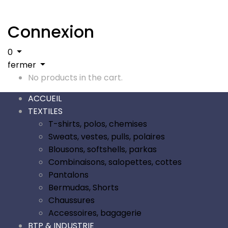
Connexion
0
fermer
No products in the cart.
ACCUEIL
TEXTILES
T-shirts, polos, chemises
Sweats, vestes, pulls, polaires
Blousons, softshells, parkas
Combinaisons, salopettes, cottes
Pantalons
Bermudas, Shorts
Chaussures
Accessoires, bagagerie
BTP & INDUSTRIE