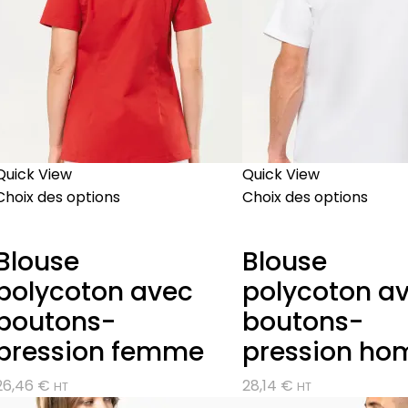
Quick View
Quick View
Choix des options
Choix des options
Blouse
Blouse
polycoton avec
polycoton a
boutons-
boutons-
pression femme
pression h
26,46
€
28,14
€
HT
HT