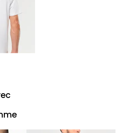
vec
omme