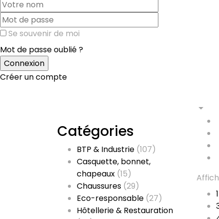
Se souvenir de moi
Mot de passe oublié ?
Créer un compte
Catégories
BTP & Industrie
(107)
Casquette, bonnet,
chapeaux
(15)
Affic
Chaussures
(29)
Eco-responsable
(27)
Hôtellerie & Restauration