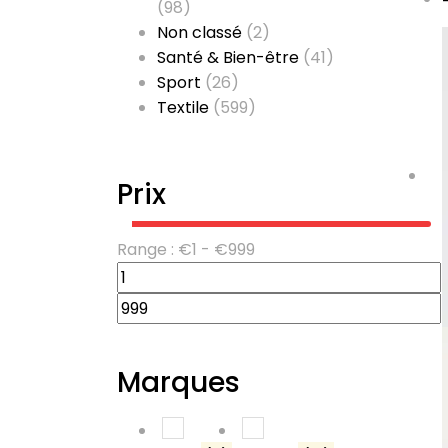
(98)
Non classé
(2)
Santé & Bien-être
(41)
Sport
(26)
Textile
(599)
Prix
Range :
€
1
- €
999
Marques