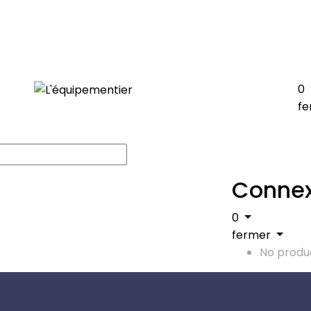
0
fe
Connex
0
fermer
No produc