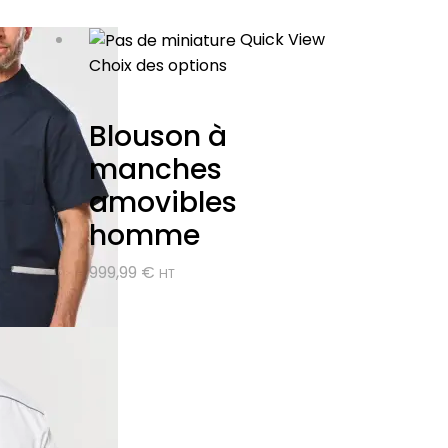
Quick View
Choix des options
Blouson à
manches
amovibles
homme
999,99
€
HT