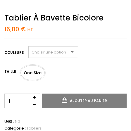
Tablier À Bavette Bicolore
16,80
€
HT
COULEURS
TAILLE
One Size
quantité
AJOUTER AU PANIER
de
Tablier
à
bavette
UGS :
ND
bicolore
Catégorie :
Tabliers