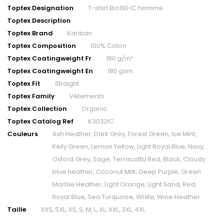
Toptex Designation
T-shirt Bio190 IC homme
Toptex Description
Toptex Brand
Kariban
Toptex Composition
100% Coton
Toptex Coatingweight Fr
180 g/m²
Toptex Coatingweight En
180 gsm
Toptex Fit
Straight
Toptex Family
Vêtements
Toptex Collection
Organic
Toptex Catalog Ref
K3032IC
Couleurs
Ash Heather, Dark Grey, Forest Green, Ice Mint,
Kelly Green, Lemon Yellow, Light Royal Blue, Navy,
Oxford Grey, Sage, Terracotta Red, Black, Cloudy
blue heather, Coconut Milk, Deep Purple, Green
Marble Heather, Light Orange, Light Sand, Red,
Royal Blue, Sea Turquoise, White, Wine Heather
Taille
XXS, 5XL, XS, S, M, L, XL, XXL, 3XL, 4XL