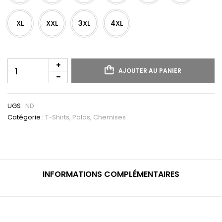
XL
XXL
3XL
4XL
quantité
AJOUTER AU PANIER
de
T-
shirt
Bio190
UGS :
ND
IC
Catégorie :
T-Shirts, Polos, Chemises
homme
INFORMATIONS COMPLÉMENTAIRES