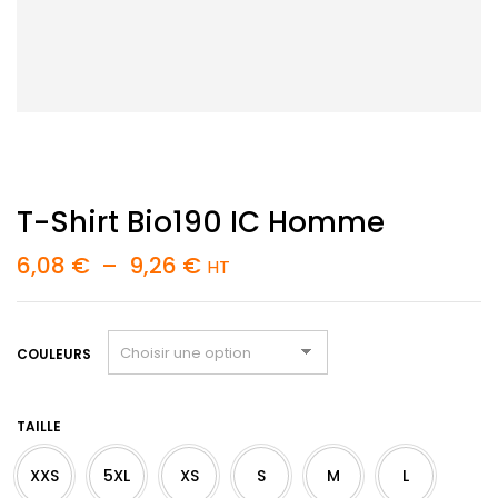
T-Shirt Bio190 IC Homme
Plage
6,08
€
–
9,26
€
HT
de
prix :
6,08 €
à
COULEURS
9,26 €
TAILLE
XXS
5XL
XS
S
M
L