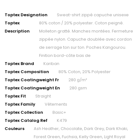
Toptex Designation
Sweat-shirt zippé capuche unisexe
Toptex
80% coton / 20% polyester. Coton peigné.
Description
Molleton gratté. Manches montées. Fermeture
zippée nylon. Capuche doublée avec cordon
de serrage ton sur ton. Poches Kangourou.
Finition bord-côte bas de
Toptex Brand
Kariban
Toptex Composition
80% Coton, 20% Polyester
Toptex Coatingweight Fr
280 g/m²
Toptex Coatingweight En
280 gsm
Toptex Fit
Straight
Toptex Family
Vêtements
Toptex Collection
Basic+
Toptex Catalog Ref
K479
Couleurs
Ash Heather, Chocolate, Dark Grey, Dark Khaki,
Forest Green, Fuchsia, Kelly Green, Light Royal