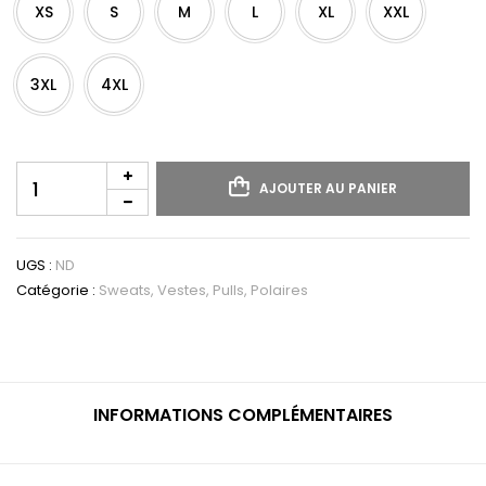
XS
S
M
L
XL
XXL
3XL
4XL
quantité
AJOUTER AU PANIER
de
Sweat-
shirt
zippé
UGS :
ND
capuche
Catégorie :
Sweats, Vestes, Pulls, Polaires
unisexe
INFORMATIONS COMPLÉMENTAIRES