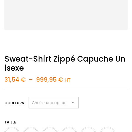
Sweat-Shirt Zippé Capuche Un
Isexe
Plage
31,54
€
–
999,95
€
HT
de
prix :
31,54 €
à
COULEURS
999,95 €
TAILLE