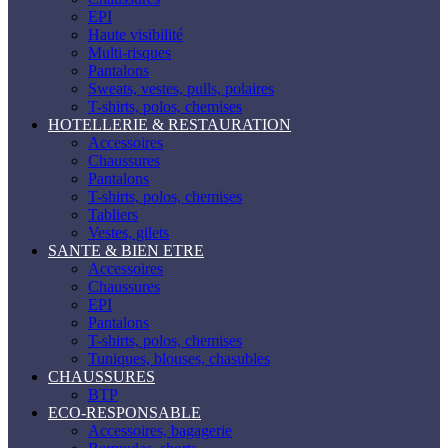
EPI
Haute visibilité
Multi-risques
Pantalons
Sweats, vestes, pulls, polaires
T-shirts, polos, chemises
HOTELLERIE & RESTAURATION
Accessoires
Chaussures
Pantalons
T-shirts, polos, chemises
Tabliers
Vestes, gilets
SANTE & BIEN ETRE
Accessoires
Chaussures
EPI
Pantalons
T-shirts, polos, chemises
Tuniques, blouses, chasubles
CHAUSSURES
BTP
ECO-RESPONSABLE
Accessoires, bagagerie