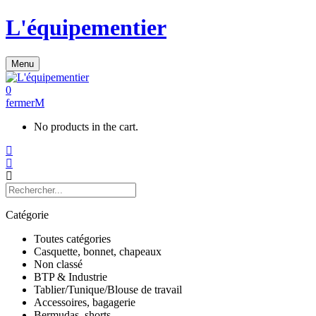
L'équipementier
Menu
0
fermer
No products in the cart.
Catégorie
Toutes catégories
Casquette, bonnet, chapeaux
Non classé
BTP & Industrie
Tablier/Tunique/Blouse de travail
Accessoires, bagagerie
Bermudas, shorts