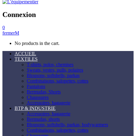
Connexion
0
fermer
No products in the cart.
ACCUEIL
TEXTILES
T-shirts, polos, chemises
Sweats, vestes, pulls, polaires
Blousons, softshells, parkas
Combinaisons, salopettes, cottes
Pantalons
Bermudas, Shorts
Chaussures
Accessoires, bagagerie
BTP & INDUSTRIE
Accessoires, bagagerie
Bermudas, shorts
Blousons, softshells, parkas, bodywarmers
Combinaisons, salopettes, cottes
Chaussures