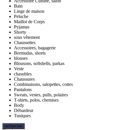
Accessoire Cuisine, salon
Bain
Linge de maison
Peluche
Maillot de Corps
Pyjamas
Shorty
sous vêtement
Chaussettes
Accessoires, bagagerie
Bermudas, shorts
blouses
Blousons, softshells, parkas
Veste
chasubles
Chaussures
Combinaisons, salopettes, cottes
Pantalons
Sweats, vestes, pulls, polaires
T-shirts, polos, chemises
Body
Débardeur
Tuniques
rechercher