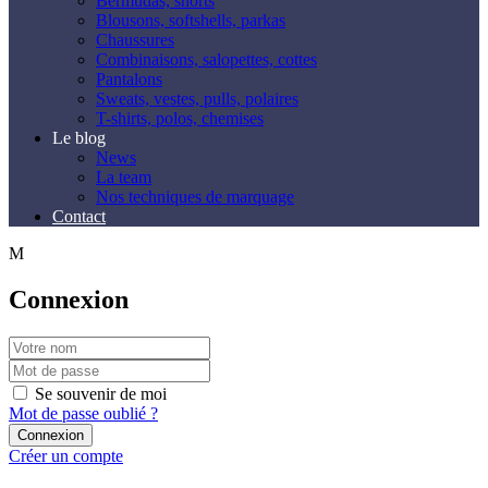
Bermudas, shorts
Blousons, softshells, parkas
Chaussures
Combinaisons, salopettes, cottes
Pantalons
Sweats, vestes, pulls, polaires
T-shirts, polos, chemises
Le blog
News
La team
Nos techniques de marquage
Contact
Connexion
Se souvenir de moi
Mot de passe oublié ?
Créer un compte