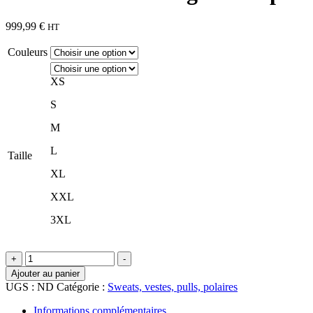
999,99
€
HT
Couleurs
XS
S
M
L
Taille
XL
XXL
3XL
quantité
+
-
de
Ajouter au panier
Parka
UGS :
ND
Catégorie :
Sweats, vestes, pulls, polaires
doudoune
légère
Informations complémentaires