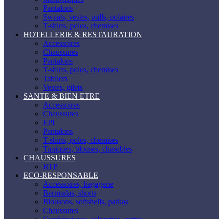
Pantalons
Sweats, vestes, pulls, polaires
T-shirts, polos, chemises
HOTELLERIE & RESTAURATION
Accessoires
Chaussures
Pantalons
T-shirts, polos, chemises
Tabliers
Vestes, gilets
SANTE & BIEN ETRE
Accessoires
Chaussures
EPI
Pantalons
T-shirts, polos, chemises
Tuniques, blouses, chasubles
CHAUSSURES
BTP
ECO-RESPONSABLE
Accessoires, bagagerie
Bermudas, shorts
Blousons, softshells, parkas
Chaussures