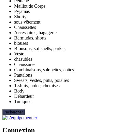
Peluche
Maillot de Corps
Pyjamas
Shorty
sous vêtement
Chaussettes
Accessoires, bagagerie
Bermudas, shorts
blouses
Blousons, softshells, parkas
Veste
chasubles
Chaussures
Combinaisons, salopettes, cottes
Pantalons
Sweats, vestes, pulls, polaires
T-shirts, polos, chemises
Body
Débardeur
Tuniques
rechercher
Connexion