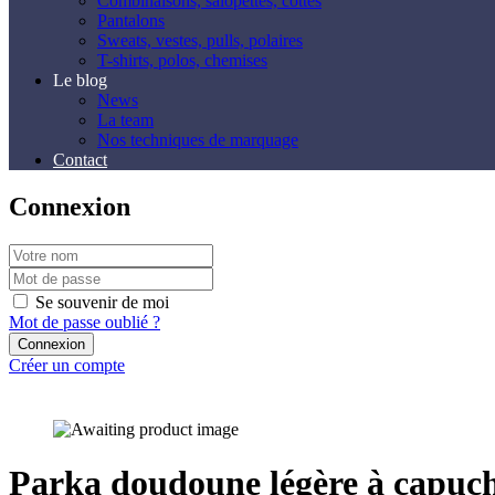
Combinaisons, salopettes, cottes
Pantalons
Sweats, vestes, pulls, polaires
T-shirts, polos, chemises
Le blog
News
La team
Nos techniques de marquage
Contact
Connexion
Se souvenir de moi
Mot de passe oublié ?
Créer un compte
Parka doudoune légère à capu