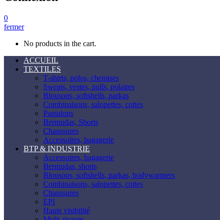
0
fermer
No products in the cart.
ACCUEIL
TEXTILES
T-shirts, polos, chemises
Sweats, vestes, pulls, polaires
Blousons, softshells, parkas
Combinaisons, salopettes, cottes
Pantalons
Bermudas, Shorts
Chaussures
Accessoires, bagagerie
BTP & INDUSTRIE
Accessoires, bagagerie
Bermudas, shorts
Blousons, softshells, parkas, bodywarmers
Combinaisons, salopettes, cottes
Chaussures
EPI
Haute visibilité
Multi-risques