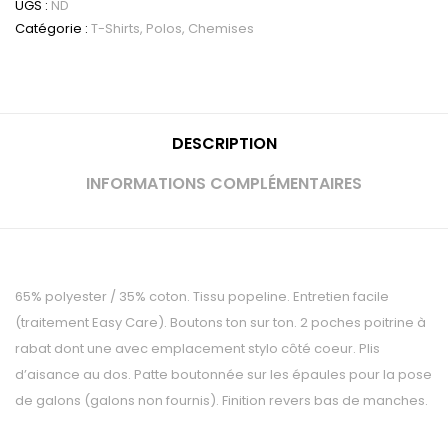
UGS :
ND
courtes
Catégorie :
T-Shirts, Polos, Chemises
homme
DESCRIPTION
INFORMATIONS COMPLÉMENTAIRES
65% polyester / 35% coton. Tissu popeline. Entretien facile
(traitement Easy Care). Boutons ton sur ton. 2 poches poitrine à
rabat dont une avec emplacement stylo côté coeur. Plis
d’aisance au dos. Patte boutonnée sur les épaules pour la pose
de galons (galons non fournis). Finition revers bas de manches.