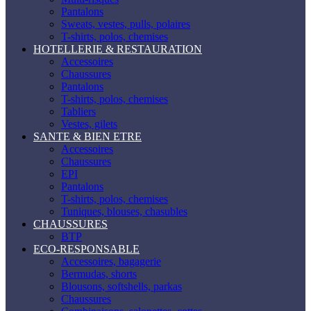
Pantalons
Sweats, vestes, pulls, polaires
T-shirts, polos, chemises
HOTELLERIE & RESTAURATION
Accessoires
Chaussures
Pantalons
T-shirts, polos, chemises
Tabliers
Vestes, gilets
SANTE & BIEN ETRE
Accessoires
Chaussures
EPI
Pantalons
T-shirts, polos, chemises
Tuniques, blouses, chasubles
CHAUSSURES
BTP
ECO-RESPONSABLE
Accessoires, bagagerie
Bermudas, shorts
Blousons, softshells, parkas
Chaussures