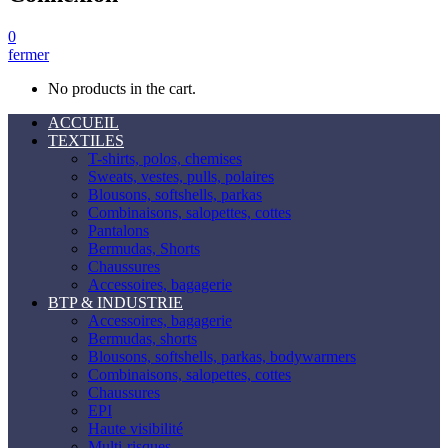
0
fermer
No products in the cart.
ACCUEIL
TEXTILES
T-shirts, polos, chemises
Sweats, vestes, pulls, polaires
Blousons, softshells, parkas
Combinaisons, salopettes, cottes
Pantalons
Bermudas, Shorts
Chaussures
Accessoires, bagagerie
BTP & INDUSTRIE
Accessoires, bagagerie
Bermudas, shorts
Blousons, softshells, parkas, bodywarmers
Combinaisons, salopettes, cottes
Chaussures
EPI
Haute visibilité
Multi-risques