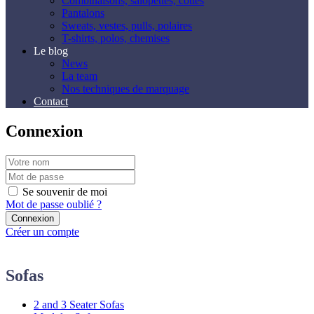
Combinaisons, salopettes, cottes
Pantalons
Sweats, vestes, pulls, polaires
T-shirts, polos, chemises
Le blog
News
La team
Nos techniques de marquage
Contact
Connexion
Se souvenir de moi
Mot de passe oublié ?
Créer un compte
Sofas
2 and 3 Seater Sofas