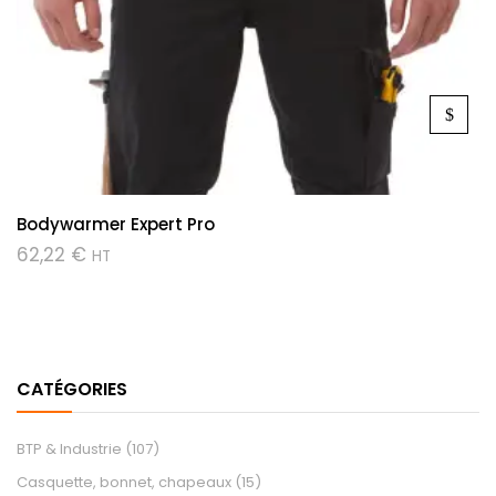
Bodywarmer Expert Pro
62,22
€
HT
CATÉGORIES
BTP & Industrie
(107)
Casquette, bonnet, chapeaux
(15)