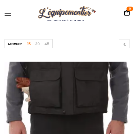
0
15
30
45
AFFICHER