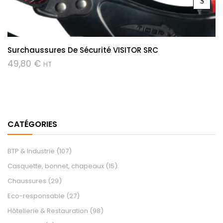
Surchaussures De Sécurité VISITOR SRC
49,80
€
HT
CATÉGORIES
BTP & Industrie
(107)
Casquette, bonnet, chapeaux
(15)
Chaussures
(29)
Eco-responsable
(27)
Hôtellerie & Restauration
(98)