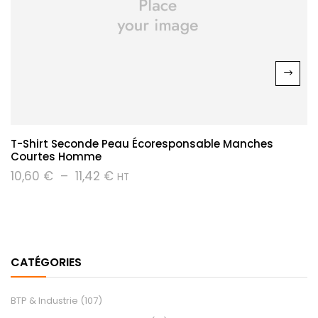
T-Shirt Seconde Peau Écoresponsable Manches
Courtes Homme
Plage
10,60
€
–
11,42
€
HT
de
prix :
10,60 €
à
11,42 €
CATÉGORIES
BTP & Industrie
(107)