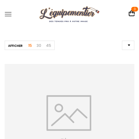
0
15
30
45
AFFICHER