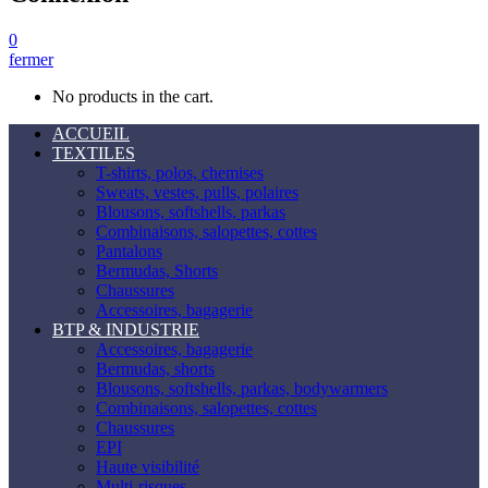
0
fermer
No products in the cart.
ACCUEIL
TEXTILES
T-shirts, polos, chemises
Sweats, vestes, pulls, polaires
Blousons, softshells, parkas
Combinaisons, salopettes, cottes
Pantalons
Bermudas, Shorts
Chaussures
Accessoires, bagagerie
BTP & INDUSTRIE
Accessoires, bagagerie
Bermudas, shorts
Blousons, softshells, parkas, bodywarmers
Combinaisons, salopettes, cottes
Chaussures
EPI
Haute visibilité
Multi-risques