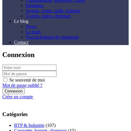
Combinaisons, salopettes, cottes
Pantalons
Sweats, vestes, pulls, polaires
T-shirts, polos, chemises
Le blog
News
La team
Nos techniques de marquage
Contact
Connexion
Se souvenir de moi
Mot de passe oublié ?
Créer un compte
Catégories
BTP & Industrie
(107)
Casquette, bonnet, chapeaux
(15)