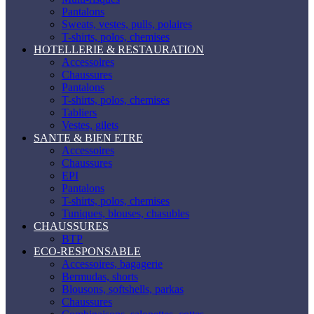
Pantalons
Sweats, vestes, pulls, polaires
T-shirts, polos, chemises
HOTELLERIE & RESTAURATION
Accessoires
Chaussures
Pantalons
T-shirts, polos, chemises
Tabliers
Vestes, gilets
SANTE & BIEN ETRE
Accessoires
Chaussures
EPI
Pantalons
T-shirts, polos, chemises
Tuniques, blouses, chasubles
CHAUSSURES
BTP
ECO-RESPONSABLE
Accessoires, bagagerie
Bermudas, shorts
Blousons, softshells, parkas
Chaussures