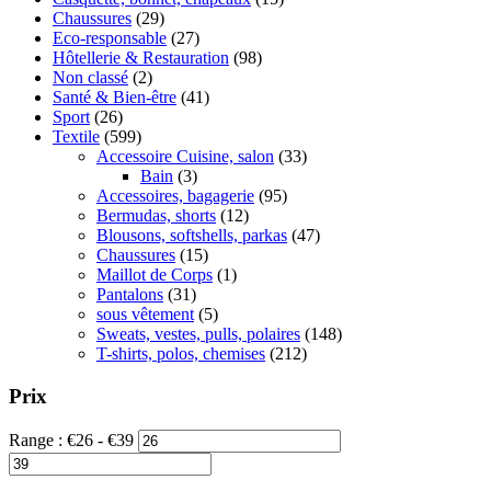
Chaussures
(29)
Eco-responsable
(27)
Hôtellerie & Restauration
(98)
Non classé
(2)
Santé & Bien-être
(41)
Sport
(26)
Textile
(599)
Accessoire Cuisine, salon
(33)
Bain
(3)
Accessoires, bagagerie
(95)
Bermudas, shorts
(12)
Blousons, softshells, parkas
(47)
Chaussures
(15)
Maillot de Corps
(1)
Pantalons
(31)
sous vêtement
(5)
Sweats, vestes, pulls, polaires
(148)
T-shirts, polos, chemises
(212)
Prix
Range :
€
26
- €
39