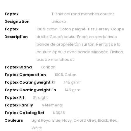
Toptex
T-shirt col rond manches courtes
Designation
unisexe
Toptex
100% coton. Coton peigné. Tissu jersey. Coupe
Description
droite. Coupé cousu. Encolure ronde avec
bande de propreté ton sur ton. Renfort de la
couture épaule avec bande siliconée. Finition
bas de manches et
Toptex Brand
Kariban
Toptex Composition
100% Coton
Toptex Coatingweight Fr
145 g/m²
Toptex Coatingweight En
145 gsm
Toptex Fit
Straight
Toptex Family
Vêtements
Toptex Catalog Ref
K3036
Couleurs
Light Royal Blue, Navy, Oxford Grey, Black, Red,
White