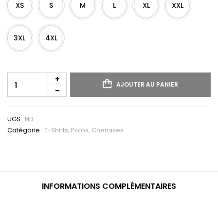
XS
S
M
L
XL
XXL
3XL
4XL
quantité
AJOUTER AU PANIER
de
T-
shirt
col
UGS :
ND
rond
Catégorie :
T-Shirts, Polos, Chemises
manches
courtes
unisexe
INFORMATIONS COMPLÉMENTAIRES