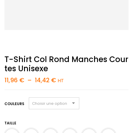
T-Shirt Col Rond Manches Cour
Tes Unisexe
Plage
11,96
€
–
14,42
€
HT
de
prix :
11,96 €
à
COULEURS
14,42 €
TAILLE