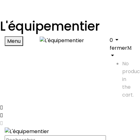
L'équipementier
0
Menu
fermer
No
produc
in
the
cart.