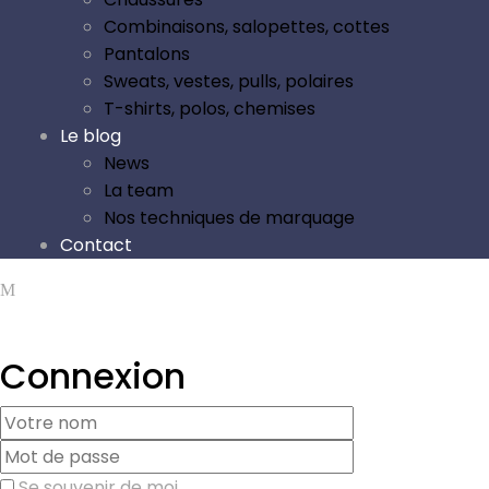
Combinaisons, salopettes, cottes
Pantalons
Sweats, vestes, pulls, polaires
T-shirts, polos, chemises
Le blog
News
La team
Nos techniques de marquage
Contact
Connexion
Se souvenir de moi