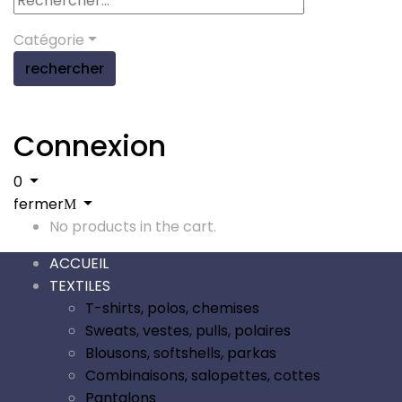
Catégorie
rechercher
Connexion
0
fermer
No products in the cart.
ACCUEIL
TEXTILES
T-shirts, polos, chemises
Sweats, vestes, pulls, polaires
Blousons, softshells, parkas
Combinaisons, salopettes, cottes
Pantalons