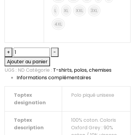
L
XL
XXL
3XL
4XL
quantité
+
-
de
Ajouter au panier
Polo
UGS :
ND
Catégorie :
T-shirts, polos, chemises
piqué
Informations complémentaires
unisexe
Toptex
Polo piqué unisexe
designation
Toptex
100% coton. Coloris
description
Oxford Grey : 90%