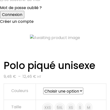
Mot de passe oublié ?
Créer un compte
Polo piqué unisexe
Plage
9,48
€
–
12,46
€
HT
de
prix :
Couleurs
9,48 €
à
Taille
12,46 €
XXS
5XL
XS
S
M