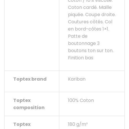
coton / 10% viscose.
Coton cardé. Maille
piquée. Coupe droite.
Coutures côtés. Col
en bord-côtes 1×1.
Patte de
boutonnage 3
boutons ton sur ton.
Finition bas
Toptex brand
Kariban
Toptex
100% Coton
composition
Toptex
180 g/m²