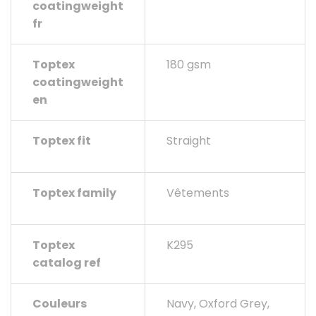
coatingweight
fr
Toptex
180 gsm
coatingweight
en
Toptex fit
Straight
Toptex family
Vêtements
Toptex
K295
catalog ref
Couleurs
Navy, Oxford Grey,